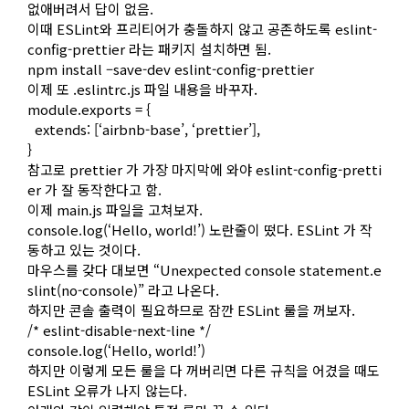
없애버려서 답이 없음.
이때 ESLint와 프리티어가 충돌하지 않고 공존하도록 eslint-
config-prettier 라는 패키지 설치하면 됨.
npm install –save-dev eslint-config-prettier
이제 또 .eslintrc.js 파일 내용을 바꾸자.
module.exports = {
extends: [‘airbnb-base’, ‘prettier’],
}
참고로 prettier 가 가장 마지막에 와야 eslint-config-pretti
er 가 잘 동작한다고 함.
이제 main.js 파일을 고쳐보자.
console.log(‘Hello, world!’) 노란줄이 떴다. ESLint 가 작
동하고 있는 것이다.
마우스를 갖다 대보면 “Unexpected console statement.e
slint(no-console)” 라고 나온다.
하지만 콘솔 출력이 필요하므로 잠깐 ESLint 룰을 꺼보자.
/* eslint-disable-next-line */
console.log(‘Hello, world!’)
하지만 이렇게 모든 룰을 다 꺼버리면 다른 규칙을 어겼을 때도
ESLint 오류가 나지 않는다.