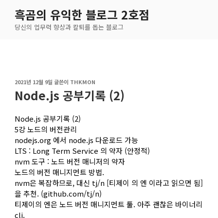
콘
흑곰의 유익한 블로그 2호점
텐
당신의 업무력 향상과 칼퇴를 돕는 블로그
츠
로
바
로
가
작
2021년 12월 9일
글쓴이
THKMON
기
성
Node.js 공부기록 (2)
일
자
Node.js 공부기록 (2)
5강 노드의 버전관리
nodejs.org 에서 node.js 다운로드 가능
LTS : Long Term Service 의 약자 (안정적)
nvm 도구 : 노드 버전 매니저의 약자
노드의 버전 매니지먼트 방법.
nvm은 복잡하므로, 대신 tj/n [티제이 의 엔 이라고 읽으면 됨]
을 추천. (github.com/tj/n)
티제이의 엔은 노드 버전 매니지먼트 툴. 아주 괜찮은 바이너리
cli.