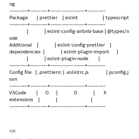
ng
————–+————-+—————————+————–
Package | prettier | eslint | typescript
————–+————-+—————————+————–
| | eslint-config-airbnb-base | @types/n
ode
Additional | | eslint-config-prettier |
dependencies | | eslint-plugin-import |
| | eslint-plugin-node |
————–+————-+—————————+————–
Config file | .prettierrc | .eslintrc.js | jsconfig.j
son
————–+————-+—————————+————–
VSCode | O | O | X
extensions | | |
————–+————-+—————————+————–
글
이
이전
내