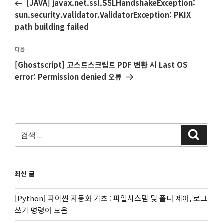
전
[JAVA] javax.net.ssl.SSLHandshakeException:
비
글
sun.security.validator.ValidatorException: PKIX
게
path building failed
이
션
다
다음
음
[Ghostscript] 고스트스크립트 PDF 변환 시 Last OS
글
error: Permission denied 오류
검
검
색
색:
최신 글
[Python] 파이썬 자동화 기초 : 파일시스템 및 폴더 제어, 로그
쓰기 명령어 모음