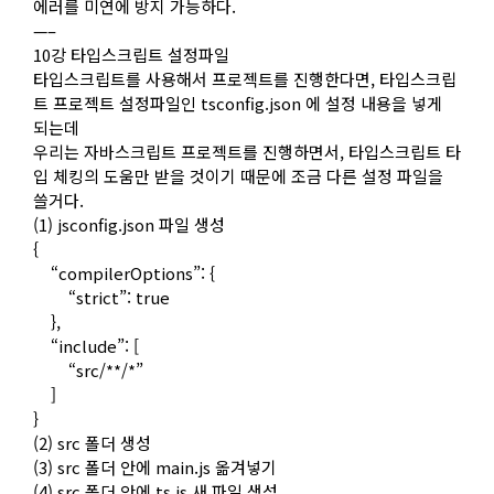
에러를 미연에 방지 가능하다.
—–
10강 타입스크립트 설정파일
타입스크립트를 사용해서 프로젝트를 진행한다면, 타입스크립
트 프로젝트 설정파일인 tsconfig.json 에 설정 내용을 넣게
되는데
우리는 자바스크립트 프로젝트를 진행하면서, 타입스크립트 타
입 체킹의 도움만 받을 것이기 때문에 조금 다른 설정 파일을
쓸거다.
(1) jsconfig.json 파일 생성
{
“compilerOptions”: {
“strict”: true
},
“include”: [
“src/**/*”
]
}
(2) src 폴더 생성
(3) src 폴더 안에 main.js 옮겨넣기
(4) src 폴더 안에 ts.js 새 파일 생성